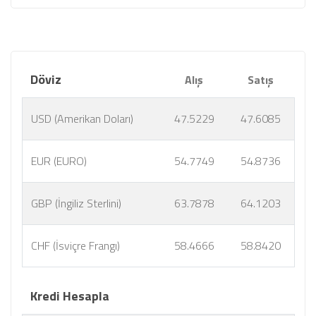
Döviz
Alış
Satış
USD (Amerikan Doları)
47.5229
47.6085
EUR (EURO)
54.7749
54.8736
GBP (İngiliz Sterlini)
63.7878
64.1203
CHF (İsviçre Frangı)
58.4666
58.8420
Kredi Hesapla