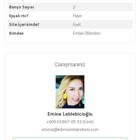
Banyo Sayısı
2
Eşyalı mı?
Hayır
Site İçerisinde?
Evet
Kimden
Emlak Ofisinden
Danışmanınız
Emine Leblebicioğlu
+90533 867 05 33 (Gsm)
emine@kibrisemlaksitesi.com