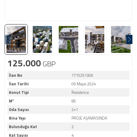
125.000
GBP
İlan No
1715251306
İlan Tarihi
09 Mayıs 2024
Konut Tipi
Residence
M²
85
Oda Sayısı
2+1
Bina Yaşı
PROJE AŞAMASINDA
Bulunduğu Kat
2
Kat Sayısı
4