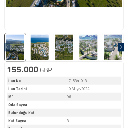
155.000
GBP
İlan No
1715341013
İlan Tarihi
10 Mayıs 2024
M²
96
Oda Sayısı
1+1
Bulunduğu Kat
1
Kat Sayısı
3