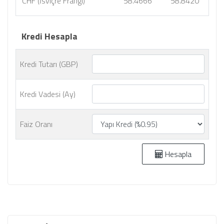
CHF (İsviçre Frangı)
58.4666
58.8420
Kredi Hesapla
Kredi Tutarı (GBP)
Kredi Vadesi (Ay)
Faiz Oranı
Hesapla