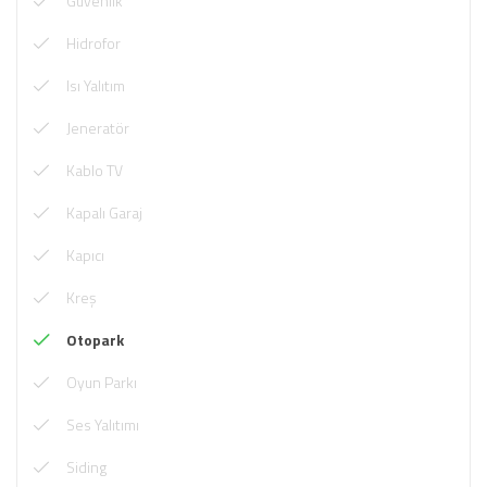
Güvenlik
Hidrofor
Isı Yalıtım
Jeneratör
Kablo TV
Kapalı Garaj
Kapıcı
Kreş
Otopark
Oyun Parkı
Ses Yalıtımı
Siding