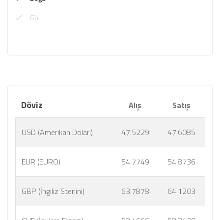
Göl
Döviz
Alış
Satış
USD (Amerikan Doları)
47.5229
47.6085
EUR (EURO)
54.7749
54.8736
GBP (İngiliz Sterlini)
63.7878
64.1203