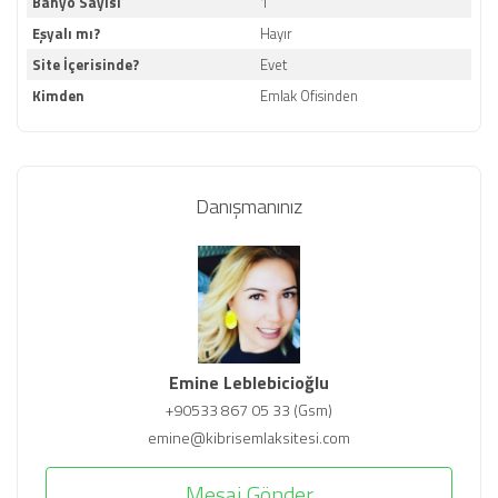
Banyo Sayısı
1
Eşyalı mı?
Hayır
Site İçerisinde?
Evet
Kimden
Emlak Ofisinden
Danışmanınız
Emine Leblebicioğlu
+90533 867 05 33 (Gsm)
emine@kibrisemlaksitesi.com
Mesaj Gönder