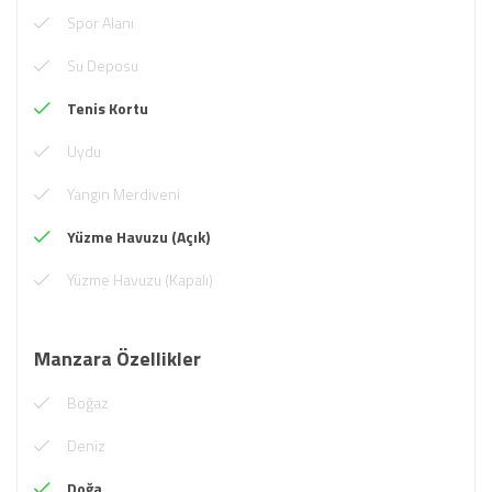
Spor Alanı
Su Deposu
Tenis Kortu
Uydu
Yangın Merdiveni
Yüzme Havuzu (Açık)
Yüzme Havuzu (Kapalı)
Manzara Özellikler
Boğaz
Deniz
Doğa