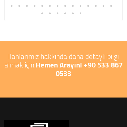
İlanlarımız hakkında daha detaylı bilgi
almak için,
Hemen Arayın! +90 533 867
0533