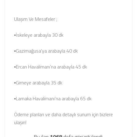
Ulaşım Ve Mesafeler ;
▪İskeleye arabayla 30 dk
▪Gazimağusa'ya arabayla 40 dk
▪Ercan Havalimanı'na arabayla 45 dk
▪Girneye arabayla 35 dk
▪Larnaka Havalimanı'na arabayla 65 dk
Ödeme planları ve daha detaylı sunum için bizlere
ulaşın!
Bu ilan
1068
defa görüntülendi.