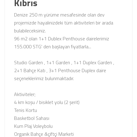
Kıbrıs
Denize 250 m yürüme mesafesinde olan dev
projemizde hayalinizdeki tüm aktiviteleri bir arada
bulabileceksiniz.
96 m2 olan 1+1 Dublex Penthouse dairelerimiz
155.000 STG' den başlayan fiyatlarla...
Studio Garden , 1+1 Garden , 1+1 Duplex Garden ,
2+1 Bahçe Katı , 3+1 Penthouse Duplex daire
seçeneklerimiz bulunmaktadır.
Aktiviteler;
4 km koşu / bisiklet yolu (2 şerit)
Tenis Kortu
Basketbol Sahası
Kum Plaj Voleybolu
Organik Bahçe &çiftçi Marketi