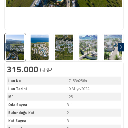
315.000
GBP
İlan No
1715342564
İlan Tarihi
10 Mayıs 2024
M²
125
Oda Sayısı
3+1
Bulunduğu Kat
2
Kat Sayısı
3