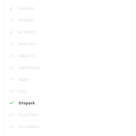
Güvenlik
Hidrofor
Isı Yalıtım
Jeneratör
Kablo TV
Kapalı Garaj
Kapıcı
Kreş
Otopark
Oyun Parkı
Ses Yalıtımı