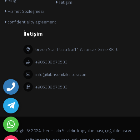
Blog
İletişim
Hizmet Sözleşmesi
confidentiality agreement
İletişim
Green Star Plaza No:11 Alsancak Girne KKTC
+905338670533
info@kibrisemlaksitesi.com
+905338670533
Copyright © 2024. Her Hakkı Saklıdır. kopyalanması, çoğaltılması ve
dağıtılması halinde yasal haklarımız işletilecektir.