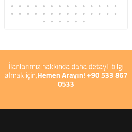
İlanlarımız hakkında daha detaylı bilgi
almak için,
Hemen Arayın! +90 533 867
0533