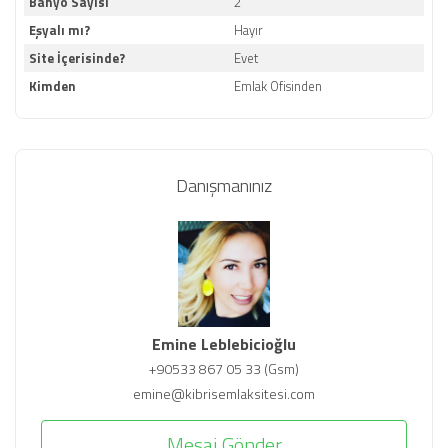
Banyo Sayısı
2
Eşyalı mı?
Hayır
Site İçerisinde?
Evet
Kimden
Emlak Ofisinden
Danışmanınız
Emine Leblebicioğlu
+90533 867 05 33 (Gsm)
emine@kibrisemlaksitesi.com
Mesaj Gönder