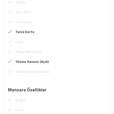
Siding
Spor Alanı
Su Deposu
Tenis Kortu
Uydu
Yangın Merdiveni
Yüzme Havuzu (Açık)
Yüzme Havuzu (Kapalı)
Manzara Özellikler
Boğaz
Deniz