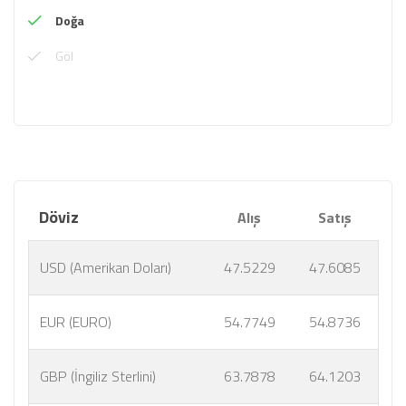
Doğa
Göl
Döviz
Alış
Satış
USD (Amerikan Doları)
47.5229
47.6085
EUR (EURO)
54.7749
54.8736
GBP (İngiliz Sterlini)
63.7878
64.1203