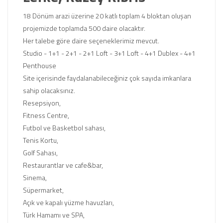
18 Dönüm arazi üzerine 20 katlı toplam 4 bloktan oluşan
projemizde toplamda 500 daire olacaktır.
Her talebe göre daire seçeneklerimiz mevcut.
Studio - 1+1 - 2+1 - 2+1 Loft - 3+1 Loft - 4+1 Dublex - 4+1
Penthouse
Site içerisinde faydalanabileceğiniz çok sayıda imkanlara
sahip olacaksınız.
Resepsiyon,
Fitness Centre,
Futbol ve Basketbol sahası,
Tenis Kortu,
Golf Sahası,
Restaurantlar ve cafe&bar,
Sinema,
Süpermarket,
Açık ve kapalı yüzme havuzları,
Türk Hamamı ve SPA,