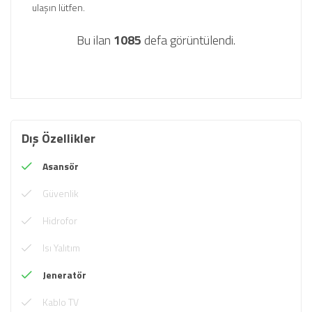
ulaşın lütfen.
Bu ilan
1085
defa görüntülendi.
Dış Özellikler
Asansör
Güvenlik
Hidrofor
Isı Yalıtım
Jeneratör
Kablo TV