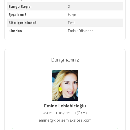
Banyo Sayısı
2
Eşyalı mı?
Hayır
Site İçerisinde?
Evet
Kimden
Emlak Ofisinden
Danışmanınız
Emine Leblebicioğlu
+90533 867 05 33 (Gsm)
emine@kibrisemlaksitesi.com