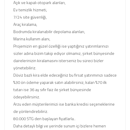
Açık ve kapalı otopark alanları,
Ev temizlik hizmeti,
7/24 site güvenliği,
Araç kiralama,
Bodrumda kiralanabilir depolama alanları,
Marina kullanım alanı,
Projemizin en güzel özelliği ise yaptığınız yatırımlarınızı
sizler adına bizim takip ediyor olmamız, şirket bünyesinde
dairelerinizin kiralamasını isterseniz bu süreci bizler
yönetebiliriz.
Döviz bazlı kira elde edeceğiniz bu fırsat yatırımınızı sadece
%30 ön ödeme yaparak satın alabilirsiniz, kalan %70 ilk
tutarı ise 36 ay sıfır faiz ile şirket bünyesinde
ödeyebilirsiniz.
Arzu eden müşterilerimizi ise banka kredisi seçeneklerine
de yönlendirebiliriz.
80.000 STG den başlayan fiyatlarla..
Daha detaylı bilgi ve yerinde sunum içi bizlere hemen