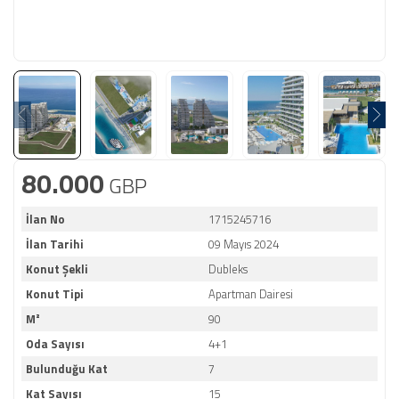
80.000
GBP
İlan No
1715245716
İlan Tarihi
09 Mayıs 2024
Konut Şekli
Dubleks
Konut Tipi
Apartman Dairesi
M²
90
Oda Sayısı
4+1
Bulunduğu Kat
7
Kat Sayısı
15