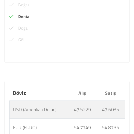
Boğaz
Deniz
Doğa
Göl
Döviz
Alış
Satış
USD (Amerikan Doları)
47.5229
47.6085
EUR (EURO)
54.7749
54.8736