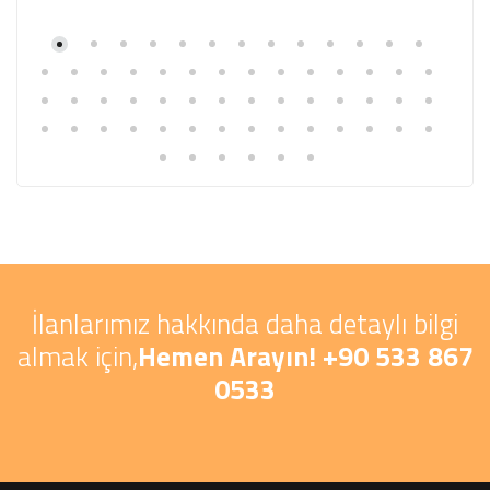
İlanlarımız hakkında daha detaylı bilgi
almak için,
Hemen Arayın! +90 533 867
0533