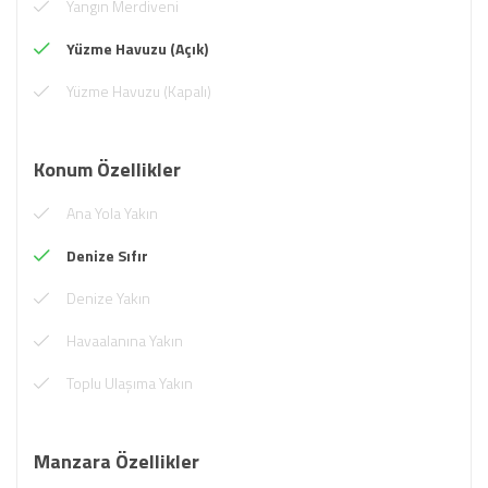
Yangın Merdiveni
Yüzme Havuzu (Açık)
Yüzme Havuzu (Kapalı)
Konum Özellikler
Ana Yola Yakın
Denize Sıfır
Denize Yakın
Havaalanına Yakın
Toplu Ulaşıma Yakın
Manzara Özellikler