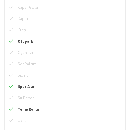
Kapalı Garaj
Kapıcı
Kreş
Otopark
Oyun Parkı
Ses Yalıtımı
Siding
Spor Alanı
Su Deposu
Tenis Kortu
Uydu