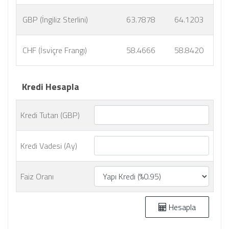
GBP (İngiliz Sterlini)
63.7878
64.1203
CHF (İsviçre Frangı)
58.4666
58.8420
Kredi Hesapla
Kredi Tutarı (GBP)
Kredi Vadesi (Ay)
Faiz Oranı
Hesapla