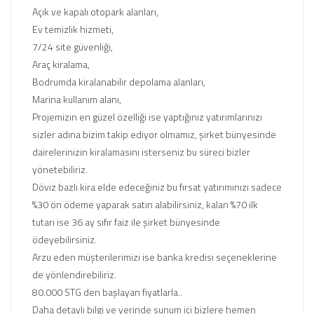
Açık ve kapalı otopark alanları,
Ev temizlik hizmeti,
7/24 site güvenliği,
Araç kiralama,
Bodrumda kiralanabilir depolama alanları,
Marina kullanım alanı,
Projemizin en güzel özelliği ise yaptığınız yatırımlarınızı
sizler adına bizim takip ediyor olmamız, şirket bünyesinde
dairelerinizin kiralamasını isterseniz bu süreci bizler
yönetebiliriz.
Döviz bazlı kira elde edeceğiniz bu fırsat yatırımınızı sadece
%30 ön ödeme yaparak satın alabilirsiniz, kalan %70 ilk
tutarı ise 36 ay sıfır faiz ile şirket bünyesinde
ödeyebilirsiniz.
Arzu eden müşterilerimizi ise banka kredisi seçeneklerine
de yönlendirebiliriz.
80.000 STG den başlayan fiyatlarla..
Daha detaylı bilgi ve yerinde sunum içi bizlere hemen