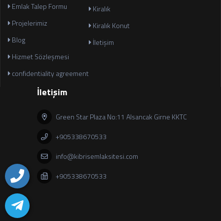
Emlak Talep Formu
Kiralık
Projelerimiz
Kiralık Konut
Blog
İletişim
Hizmet Sözleşmesi
confidentiality agreement
İletişim
Green Star Plaza No:11 Alsancak Girne KKTC
+905338670533
info@kibrisemlaksitesi.com
+905338670533