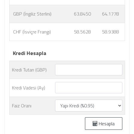
GBP (İngiliz Sterlini)
63.8450
64.1778
CHF (İsviçre Frangı)
58.5628
58.9388
Kredi Hesapla
Kredi Tutarı (GBP)
Kredi Vadesi (Ay)
Faiz Oranı
Hesapla