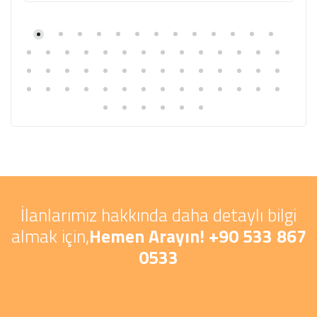
İlanlarımız hakkında daha detaylı bilgi
almak için,
Hemen Arayın! +90 533 867
0533