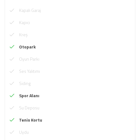
Kapalı Garaj
Kapıcı
Kreş
Otopark
Oyun Parkı
Ses Yalıtımı
Siding
Spor Alanı
Su Deposu
Tenis Kortu
Uydu