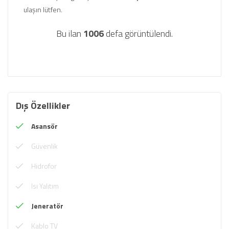
ulaşın lütfen.
Bu ilan
1006
defa görüntülendi.
Dış Özellikler
Asansör
Güvenlik
Hidrofor
Isı Yalıtım
Jeneratör
Kablo TV