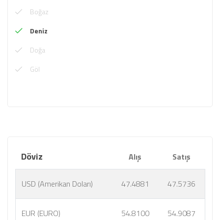
Boğaz
Deniz
Doğa
Göl
Döviz
Alış
Satış
USD (Amerikan Doları)
47.4881
47.5736
EUR (EURO)
54.8100
54.9087