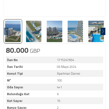
80.000
GBP
İlan No
1715247654
İlan Tarihi
09 Mayıs 2024
Konut Tipi
Apartman Dairesi
M²
100
Oda Sayısı
4+1
Bulunduğu Kat
6
Kat Sayısı
15
Banyo Sayısı
2