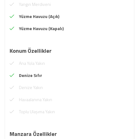
Yangın Merdiveni
Yüzme Havuzu (Açık)
Yüzme Havuzu (Kapalı)
Konum Özellikler
Ana Yola Yakın
Denize Sıfır
Denize Yakın
Havaalanına Yakın
Toplu Ulaşıma Yakın
Manzara Özellikler