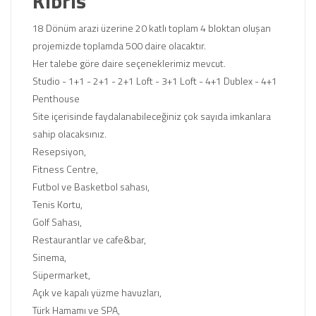
Kıbrıs
18 Dönüm arazi üzerine 20 katlı toplam 4 bloktan oluşan
projemizde toplamda 500 daire olacaktır.
Her talebe göre daire seçeneklerimiz mevcut.
Studio - 1+1 - 2+1 - 2+1 Loft - 3+1 Loft - 4+1 Dublex - 4+1
Penthouse
Site içerisinde faydalanabileceğiniz çok sayıda imkanlara
sahip olacaksınız.
Resepsiyon,
Fitness Centre,
Futbol ve Basketbol sahası,
Tenis Kortu,
Golf Sahası,
Restaurantlar ve cafe&bar,
Sinema,
Süpermarket,
Açık ve kapalı yüzme havuzları,
Türk Hamamı ve SPA,