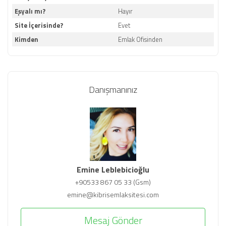
Eşyalı mı?
Hayır
Site İçerisinde?
Evet
Kimden
Emlak Ofisinden
Danışmanınız
Emine Leblebicioğlu
+90533 867 05 33 (Gsm)
emine@kibrisemlaksitesi.com
Mesaj Gönder