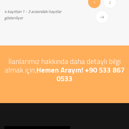
(current)
1
2
4 kayıttan 1 - 3 arasındaki kayıtlar
gösteriliyor
İlanlarımız hakkında daha detaylı bilgi
almak için,
Hemen Arayın! +90 533 867
0533